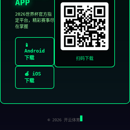
APP
2026世界杯官方指
定平台，精彩赛事尽
在掌握
📱
Android
下载
扫码下载
🍎 iOS
下载
© 2026 开云体育