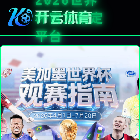
2026世界
杯官方指定
平台