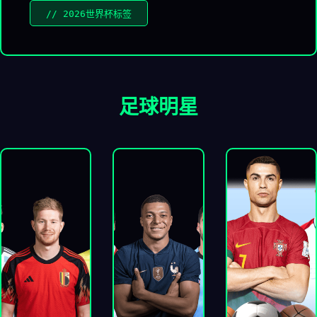
// 2026世界杯标签
足球明星